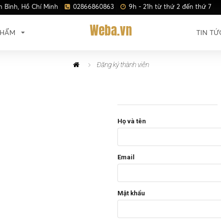
n Bình, Hồ Chí Minh
02866860863
9h - 21h từ thứ 2 đến thứ 7
Weba.vn
PHẨM
TIN TỨ
Đăng ký thành viên
Họ và tên
Email
Mật khẩu