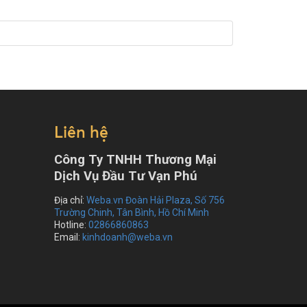
Liên hệ
Công Ty TNHH Thương Mại
Dịch Vụ Đầu Tư Vạn Phú
Địa chỉ:
Weba.vn Đoàn Hải Plaza, Số 756
Trường Chinh, Tân Bình, Hồ Chí Minh
Hotline:
02866860863
Email:
kinhdoanh@weba.vn