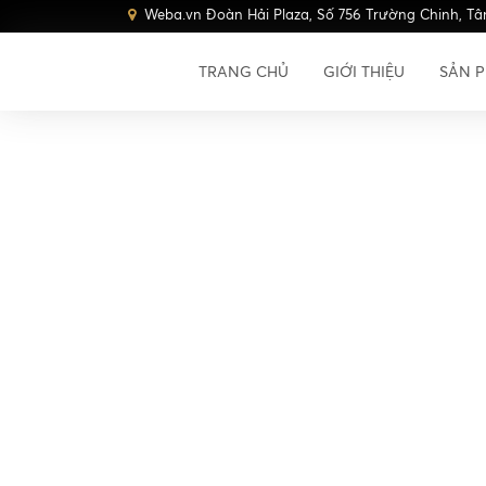
Weba.vn Đoàn Hải Plaza, Số 756 Trường Chinh, Tâ
TRANG CHỦ
GIỚI THIỆU
SẢN 