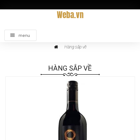
Weba.vn
menu
Hàng sắp về
HÀNG SẮP VỀ