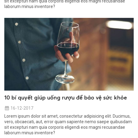
sit excepturi nam quia corporis eligendi eos magni recusandae
laborum minus inventore?
10 bí quyết giúp uống rượu để bảo vệ sức khỏe
16-12-2017
Lorem ipsum dolor sit amet, consectetur adipisicing elit. Ducimus,
vero, obcaecati, aut, error quam sapiente nemo saepe quibusdam
sit excepturi nam quia corporis eligendi eos magni recusandae
laborum minus inventore?