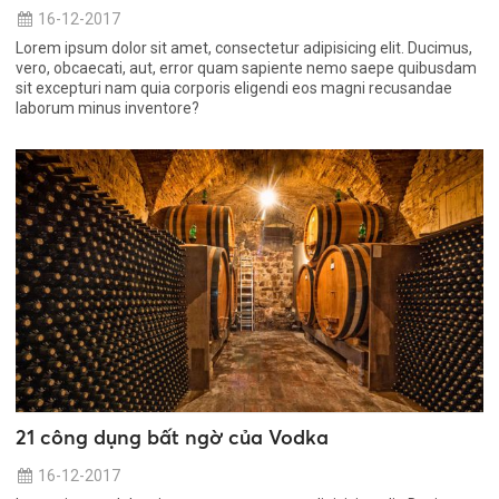
16-12-2017
Lorem ipsum dolor sit amet, consectetur adipisicing elit. Ducimus,
vero, obcaecati, aut, error quam sapiente nemo saepe quibusdam
sit excepturi nam quia corporis eligendi eos magni recusandae
laborum minus inventore?
21 công dụng bất ngờ của Vodka
16-12-2017