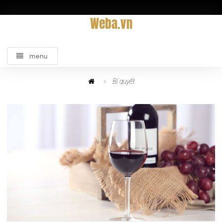
Weba.vn
menu
Bí quyết