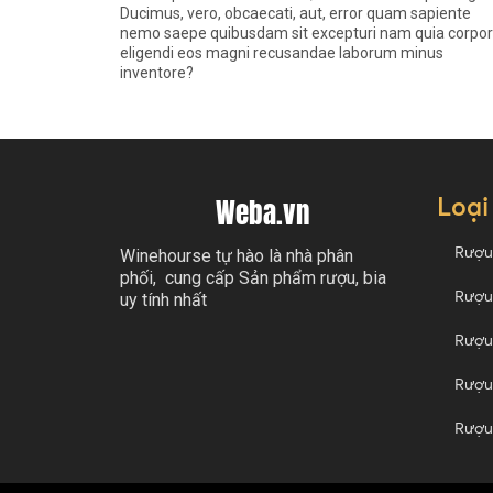
Ducimus, vero, obcaecati, aut, error quam sapiente
nemo saepe quibusdam sit excepturi nam quia corpor
eligendi eos magni recusandae laborum minus
inventore?
Loại
Weba.vn
Rượu
Winehourse tự hào là nhà phân
phối, cung cấp Sản phẩm rượu, bia
Rượu
uy tính nhất
Rượu
Rượu 
Rượu