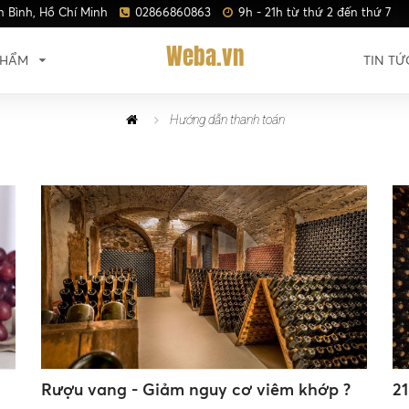
n Bình, Hồ Chí Minh
02866860863
9h - 21h từ thứ 2 đến thứ 7
Weba.vn
PHẨM
TIN TỨ
Hướng dẫn thanh toán
Rượu vang - Giảm nguy cơ viêm khớp ?
2