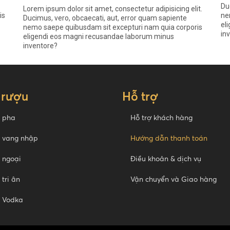
Du
Lorem ipsum dolor sit amet, consectetur adipisicing elit.
is
ne
Ducimus, vero, obcaecati, aut, error quam sapiente
el
nemo saepe quibusdam sit excepturi nam quia corporis
in
eligendi eos magni recusandae laborum minus
inventore?
 rượu
Hỗ trợ
 pha
Hỗ trợ khách hàng
 vang nhập
Hướng dẫn thanh toán
 ngoại
Điều khoản & dịch vụ
tri ân
Vận chuyển và Giao hàng
 Vodka