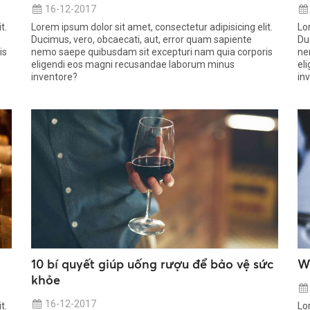
16-12-2017
t.
Lorem ipsum dolor sit amet, consectetur adipisicing elit.
Lo
Ducimus, vero, obcaecati, aut, error quam sapiente
Du
is
nemo saepe quibusdam sit excepturi nam quia corporis
ne
eligendi eos magni recusandae laborum minus
el
inventore?
in
10 bí quyết giúp uống rượu để bảo vệ sức
W
khỏe
16-12-2017
t.
Lo