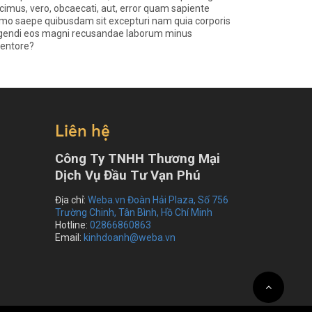
cimus, vero, obcaecati, aut, error quam sapiente
mo saepe quibusdam sit excepturi nam quia corporis
igendi eos magni recusandae laborum minus
ventore?
Liên hệ
Công Ty TNHH Thương Mại
Dịch Vụ Đầu Tư Vạn Phú
Địa chỉ:
Weba.vn Đoàn Hải Plaza, Số 756
Trường Chinh, Tân Bình, Hồ Chí Minh
Hotline:
02866860863
Email:
kinhdoanh@weba.vn