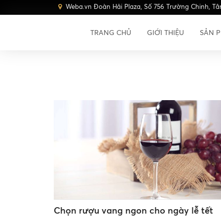
Weba.vn Đoàn Hải Plaza, Số 756 Trường Chinh, Tâ
TRANG CHỦ
GIỚI THIỆU
SẢN 
Chọn rượu vang ngon cho ngày lễ tết