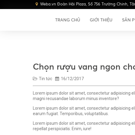
Weba.vn Đoàn Hải Plaza, Số 756 Trường Chinh, Tâ
TRANG CHỦ
GIỚI THIỆU
SẢN 
Chọn rượu vang ngon cho
Tin tức
16/12/2017
Lorem ipsum dolor sit amet, consectetur adipisicing e
magni recusandae laborum minus inventore?
Lorem ipsum dolor sit amet, consectetur adipisicing el
earum fugiat. Temporibus, voluptatibus.
Lorem ipsum dolor sit amet, consectetur adipisicing eli
repellat perspiciatis. Enim, iure!