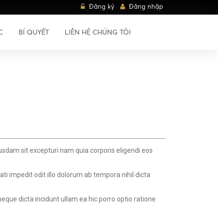
Đăng ký
Đăng nhập
C
BÍ QUYẾT
LIÊN HỆ CHÚNG TÔI
usdam sit excepturi nam quia corporis eligendi eos
i impedit odit illo dolorum ab tempora nihil dicta
neque dicta incidunt ullam ea hic porro optio ratione