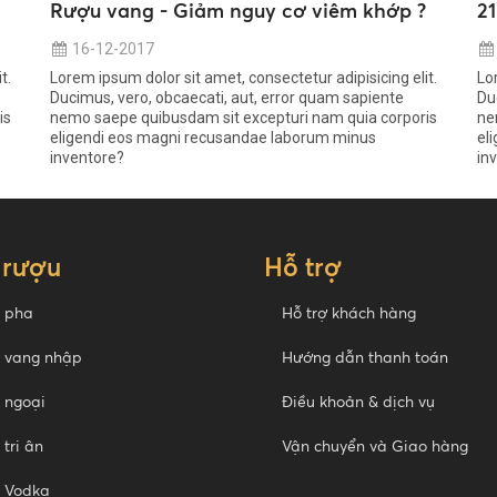
Rượu vang - Giảm nguy cơ viêm khớp ?
2
16-12-2017
t.
Lorem ipsum dolor sit amet, consectetur adipisicing elit.
Lo
Ducimus, vero, obcaecati, aut, error quam sapiente
Du
is
nemo saepe quibusdam sit excepturi nam quia corporis
ne
eligendi eos magni recusandae laborum minus
el
inventore?
in
 rượu
Hỗ trợ
 pha
Hỗ trợ khách hàng
 vang nhập
Hướng dẫn thanh toán
 ngoại
Điều khoản & dịch vụ
tri ân
Vận chuyển và Giao hàng
 Vodka