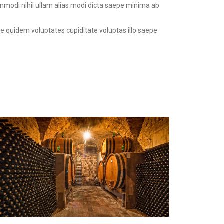
ommodi nihil ullam alias modi dicta saepe minima ab
re quidem voluptates cupiditate voluptas illo saepe