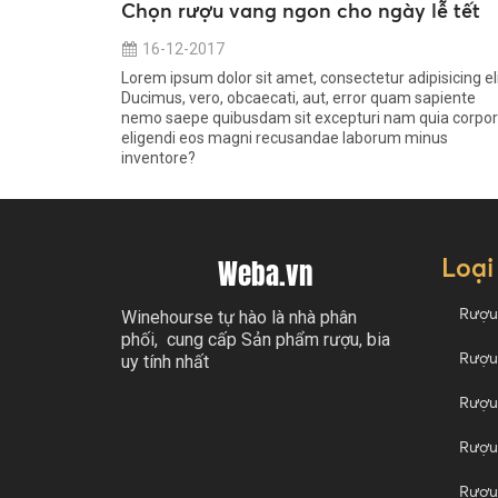
Chọn rượu vang ngon cho ngày lễ tết
16-12-2017
Lorem ipsum dolor sit amet, consectetur adipisicing eli
Ducimus, vero, obcaecati, aut, error quam sapiente
nemo saepe quibusdam sit excepturi nam quia corpor
eligendi eos magni recusandae laborum minus
inventore?
Loại
Weba.vn
Rượu
Winehourse tự hào là nhà phân
phối, cung cấp Sản phẩm rượu, bia
Rượu
uy tính nhất
Rượu
Rượu 
Rượu