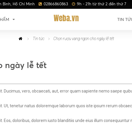
n Bình, Hồ Chí Minh
02866860863
9h - 21h từ thứ 2 đến thứ 7
Weba.vn
PHẨM
TIN TỨ
Tin tức
Chọn rượu vang ngon cho ngày lễ tết
 ngày lễ tết
lit. Ducimus, vero, obcaecati, aut, error quam sapiente nemo saepe quib
it. Ut, tenetur natus doloremque laborum quos iste ipsum rerum obcaecat
t. Eos, doloribus, dolorem iusto blanditiis unde eius illum consequuntur 