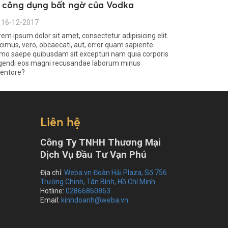
1 công dụng bất ngờ của Vodka
16-12-2017
rem ipsum dolor sit amet, consectetur adipisicing elit.
cimus, vero, obcaecati, aut, error quam sapiente
mo saepe quibusdam sit excepturi nam quia corporis
igendi eos magni recusandae laborum minus
ventore?
Liên hệ
Công Ty TNHH Thương Mại
Dịch Vụ Đầu Tư Vạn Phú
Địa chỉ:
Weba.vn Đoàn Hải Plaza, Số 756
Trường Chinh, Tân Bình, Hồ Chí Minh
Hotline:
02866860863
Email:
kinhdoanh@weba.vn