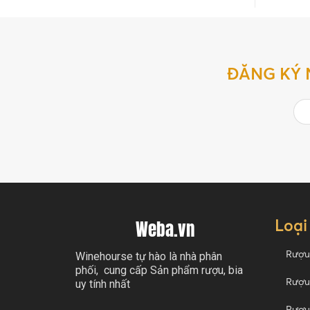
ĐĂNG KÝ 
Loại
Weba.vn
Rượu
Winehourse tự hào là nhà phân
phối, cung cấp Sản phẩm rượu, bia
Rượu
uy tính nhất
Rượu