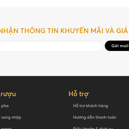
NHẬN THÔNG TIN KHUYẾN MÃI VÀ GIÁ
Gửi mail
 rượu
Hỗ trợ
 pha
Hỗ trợ khách hàng
 vang nhập
Hướng dẫn thanh toán
 ngoại
Điều khoản & dịch vụ