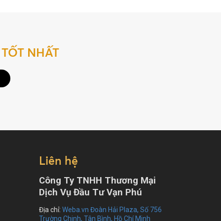
 TỐT NHẤT
Liên hệ
Công Ty TNHH Thương Mại
Dịch Vụ Đầu Tư Vạn Phú
Địa chỉ:
Weba.vn Đoàn Hải Plaza, Số 756
Trường Chinh, Tân Bình, Hồ Chí Minh