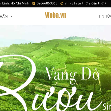
n Bình, Hồ Chí Minh
02866860863
9h - 21h từ thứ 2 đến thứ 7
Weba.vn
PHẨM
TIN TỨ