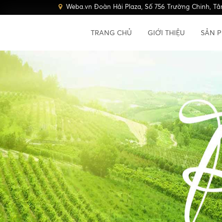
Weba.vn Đoàn Hải Plaza, Số 756 Trường Chinh, Tâ
TRANG CHỦ
GIỚI THIỆU
SẢN 