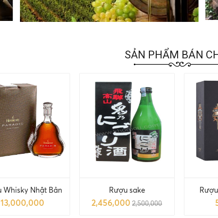
SẢN PHẨM BÁN C
 Whisky Nhật Bản
Rượu sake
Rượu
13,000,000
2,456,000
2,500,000