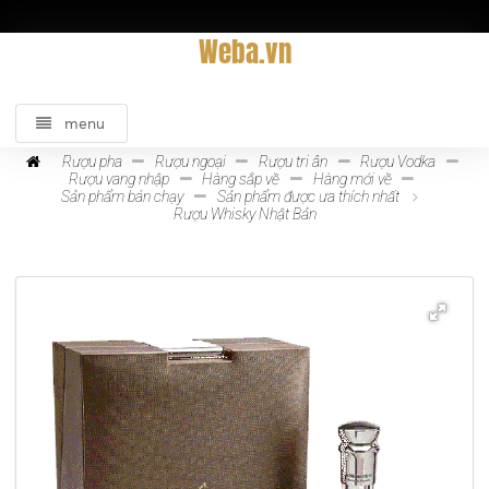
Weba.vn
menu
Rượu pha
Rượu ngoại
Rượu tri ân
Rượu Vodka
Rượu vang nhập
Hàng sắp về
Hàng mới về
Sản phẩm bán chạy
Sản phẩm được ưa thích nhất
Rượu Whisky Nhật Bản