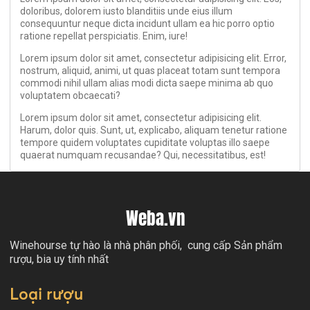
doloribus, dolorem iusto blanditiis unde eius illum
consequuntur neque dicta incidunt ullam ea hic porro optio
ratione repellat perspiciatis. Enim, iure!
Lorem ipsum dolor sit amet, consectetur adipisicing elit. Error,
nostrum, aliquid, animi, ut quas placeat totam sunt tempora
commodi nihil ullam alias modi dicta saepe minima ab quo
voluptatem obcaecati?
Lorem ipsum dolor sit amet, consectetur adipisicing elit.
Harum, dolor quis. Sunt, ut, explicabo, aliquam tenetur ratione
tempore quidem voluptates cupiditate voluptas illo saepe
quaerat numquam recusandae? Qui, necessitatibus, est!
Weba.vn
Winehourse tự hào là nhà phân phối, cung cấp Sản phẩm
rượu, bia uy tính nhất
Loại rượu