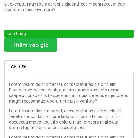
sit excepturi nam quia corporis eligendi eos magni recusandae
laborum minus inventore?
Còn hàng
Thêm vào giỏ
Chi tiết
Lorem ipsum dolor sit amet, consectetur adipisicing elit.
Ducimus, vero, obcaecati, aut, error quam sapiente nemo
saepe quibusdam sit excepturi nam quia corporis eligendi eos
magni recusandae laborum minus inventore?
Lorem ipsum dolor sit amet, consectetur adipisicing elit. Ut,
tenetur natus doloremque laborum quos iste ipsum rerum
obcaecati impedit odit illo dolorum ab tempora nihil dicta
earum fugiat. Temporibus, voluptatibus.
Lorem ipsum dolor sit amet, consectetur adipisicing elit. Eos,