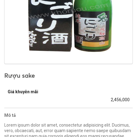
Rượu sake
Giá khuyễn mãi
2,456,000
Mô tả
Lorem ipsum dolor sit amet, consectetur adipisicing elit. Ducimus,
vero, obcaecati, aut, error quam sapiente nemo saepe quibusdam
sit excepturi nam quia corporis eligendi eos magni recusandae