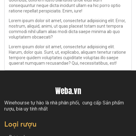
doloribus, dolorem iusto blanditiis unde eius illum
consequuntur neque dicta incidunt ullam ea hic porro optio
ratione repellat perspiciatis. Enim, iure!
Lorem ipsum dolor sit amet, consectetur adipisicing elit. Error,
nostrum, aliquid, animi, ut quas placeat totam sunt tempora
commodi nihil ullam alias modi dicta saepe minima ab quo
voluptatem obcaecati?
Lorem ipsum dolor sit amet, consectetur adipisicing elit.
Harum, dolor quis. Sunt, ut, explicabo, aliquam tenetur ratione
tempore quidem voluptates cupiditate voluptas illo saepe
quaerat numquam recusandae? Qui, necessitatibus, est!
Weba.vn
Winehourse tự hào là nhà phân phối, cung cấp Sản phẩm
rượu, bia uy tính nhất
Loại rượu