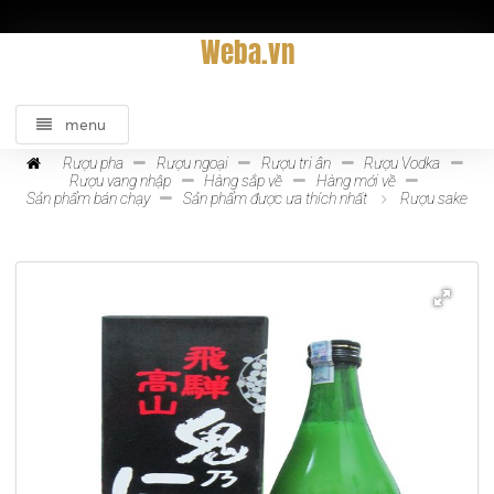
Weba.vn
menu
Rượu pha
Rượu ngoại
Rượu tri ân
Rượu Vodka
Rượu vang nhập
Hàng sắp về
Hàng mới về
Sản phẩm bán chạy
Sản phẩm được ưa thích nhất
Rượu sake