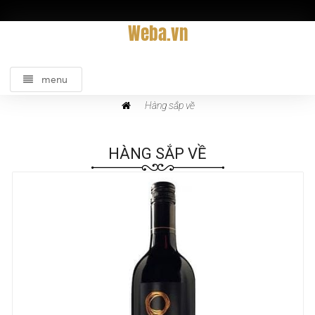
Weba.vn
menu
Hàng sắp về
HÀNG SẮP VỀ