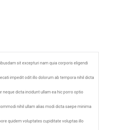
ibusdam sit excepturi nam quia corporis eligendi
ati impedit odit illo dolorum ab tempora nihil dicta
r neque dicta incidunt ullam ea hic porro optio
a commodi nihil ullam alias modi dicta saepe minima
pore quidem voluptates cupiditate voluptas illo