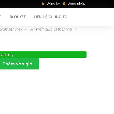
Đăng ký
Đăng nhập
C
BÍ QUYẾT
LIÊN HỆ CHÚNG TÔI
 phẩm bán chạy
Sản phẩm được ưa thích nhất
òn hàng
Thêm vào giỏ