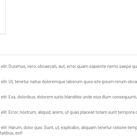
 elit. Ducimus, vero, obcaecati, aut, error quam sapiente nemo saepe qu
 elit. Ut, tenetur natus doloremque laborum quos iste ipsum rerum obcaec
lit. Eos, doloribus, dolorem iusto blanditiis unde eius illum consequuntu
 elit. Error, nostrum, aliquid, animi, ut quas placeat totam sunt tempor
elit. Harum, dolor quis. Sunt, ut, explicabo, aliquam tenetur ratione tem
tibus, est!