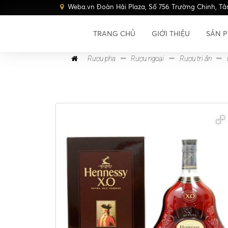
Weba.vn Đoàn Hải Plaza, Số 756 Trường Chinh, Tâ
TRANG CHỦ
GIỚI THIỆU
SẢN 
Rượu pha
Rượu ngoại
Rượu tri ân