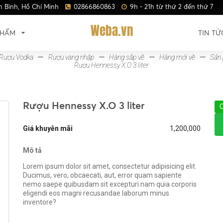
n Bình, Hồ Chí Minh
02866860863
9h - 21h từ thứ 2 đến thứ 7
Weba.vn
PHẨM
TIN TỨ
Rượu Vodka
Rượu vang nhập
Hàng sắp về
Hàng mới về
Sản
Rượu Hennessy X.O 3 liter
Rượu Hennessy X.O 3 liter
C
Giá khuyễn mãi
1,200,000
Mô tả
Lorem ipsum dolor sit amet, consectetur adipisicing elit.
Ducimus, vero, obcaecati, aut, error quam sapiente
nemo saepe quibusdam sit excepturi nam quia corporis
eligendi eos magni recusandae laborum minus
inventore?