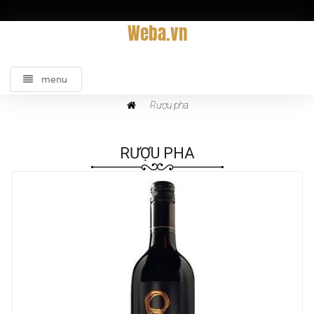
Weba.vn
menu
Rượu pha
RƯỢU PHA