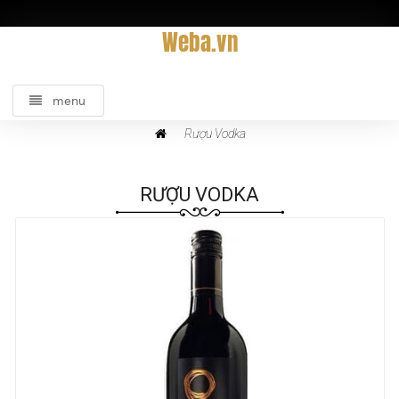
Weba.vn
menu
Rượu Vodka
RƯỢU VODKA